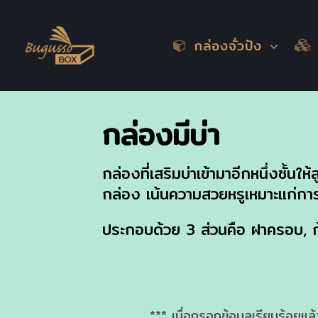
กล่องจั่วปัง
กล่องมีบ่า
กล่องที่เสริมบ่าเข้ามาอีกหนึ่งชั้น
กล่อง เน้นความสวยหรูเหมาะแก่การนำไป
ประกอบด้วย 3 ส่วนคือ ฝาครอบ, ก
*** เมื่อกรอกข้อมูลเรียบร้อยแล