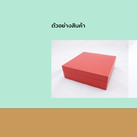
ตัวอย่างสินค้า